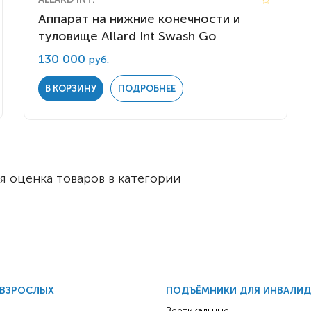
Комнатные
электроприводом
Аппарат на нижние конечности и
Кислородное оборудование
Для бассейна
туловище Allard Int Swash Go
Скутеры
Для ванны
130 000
руб.
Оборудование с туалетом
Электрические
В КОРЗИНУ
ПОДРОБНЕЕ
Приставки для кресел-
Для дома
колясок
Лестничные
Противопролежневые
подушки
Мобильные
Для пляжа
я оценка товаров в категории
Уличные
Кресла-каталки
Трансформеры
Вертикализаторы
Кровати для дома
Ванна для инвалидов
 ВЗРОСЛЫХ
ПОДЪЁМНИКИ ДЛЯ ИНВАЛИ
Вертикальные