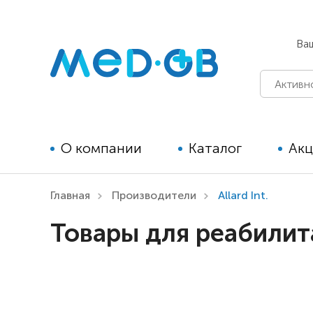
Ва
О компании
Каталог
Ак
Главная
Производители
Allard Int.
Технические средства
Товары для реабилита
реабилитации для детей
Технические средства
реабилитации для взрослых