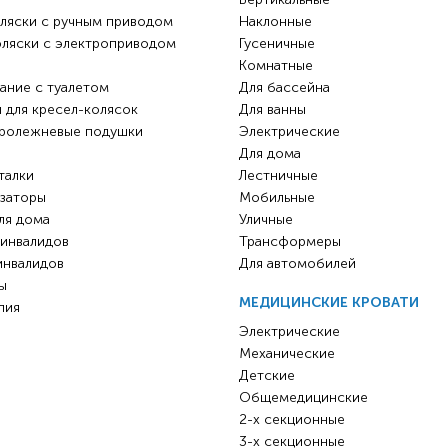
ляски с ручным приводом
Наклонные
оляски с электроприводом
Гусеничные
Комнатные
ание с туалетом
Для бассейна
 для кресел-колясок
Для ванны
ролежневые подушки
Электрические
Для дома
талки
Лестничные
заторы
Мобильные
ля дома
Уличные
 инвалидов
Трансформеры
инвалидов
Для автомобилей
ы
МЕДИЦИНСКИЕ КРОВАТИ
пия
Электрические
Механические
Детские
Общемедицинские
2-х секционные
3-х секционные