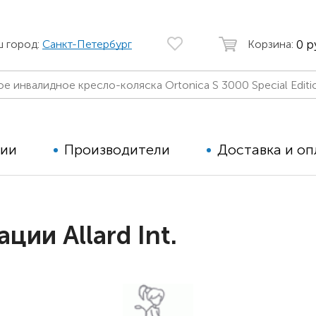
0 р
ш город:
Санкт-Петербург
Корзина:
ции
Производители
Доставка и оп
Автомобильные кресла
Аппараты
ции Allard Int.
Коляски для детей с ДЦП
Тренажё
Коляски для детей активного
Дополнит
типа
для дете
Детские вертикализаторы