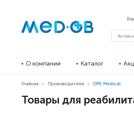
Ва
О компании
Каталог
Ак
Главная
Производители
DPE Medical
Технические средства
Товары для реабилит
реабилитации для детей
Технические средства
реабилитации для взрослых