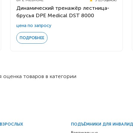
Комнатные
электроприводом
Динамический тренажёр лестница-
Кислородное оборудование
Для бассейна
брусья DPE Medical DST 8000
Скутеры
Для ванны
цена по запросу
Оборудование с туалетом
Электрические
ПОДРОБНЕЕ
Приставки для кресел-
Для дома
колясок
Лестничные
Противопролежневые
подушки
Мобильные
Для пляжа
 оценка товаров в категории
Уличные
Кресла-каталки
Трансформеры
Вертикализаторы
Кровати для дома
Ванна для инвалидов
 ВЗРОСЛЫХ
ПОДЪЁМНИКИ ДЛЯ ИНВАЛИ
Вертикальные