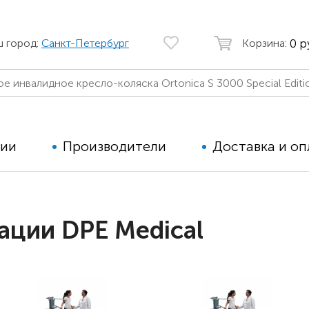
0 р
ш город:
Санкт-Петербург
Корзина:
ции
Производители
Доставка и оп
Автомобильные кресла
Аппараты
ации DPE Medical
Коляски для детей с ДЦП
Тренажё
Коляски для детей активного
Дополнит
типа
для дете
Детские вертикализаторы