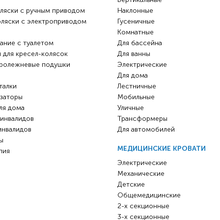
ляски с ручным приводом
Наклонные
оляски с электроприводом
Гусеничные
Комнатные
ание с туалетом
Для бассейна
 для кресел-колясок
Для ванны
ролежневые подушки
Электрические
Для дома
талки
Лестничные
заторы
Мобильные
ля дома
Уличные
 инвалидов
Трансформеры
инвалидов
Для автомобилей
ы
МЕДИЦИНСКИЕ КРОВАТИ
пия
Электрические
Механические
Детские
Общемедицинские
2-х секционные
3-х секционные