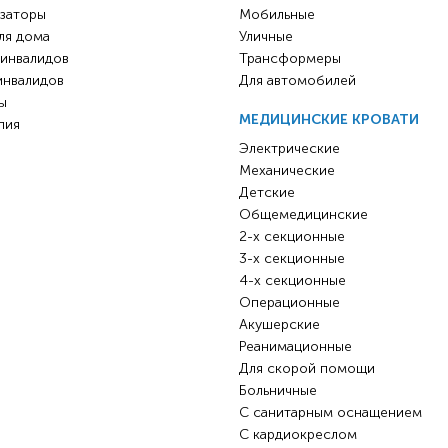
заторы
Мобильные
ля дома
Уличные
 инвалидов
Трансформеры
инвалидов
Для автомобилей
ы
МЕДИЦИНСКИЕ КРОВАТИ
пия
Электрические
Механические
Детские
Общемедицинские
2-х секционные
3-х секционные
4-х секционные
Операционные
Акушерские
Реанимационные
Для скорой помощи
Больничные
С санитарным оснащением
С кардиокреслом