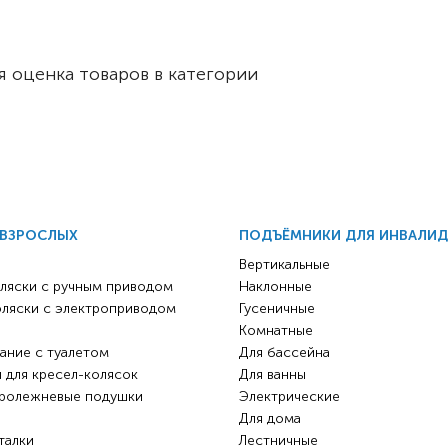
Комнатные
электроприводом
Кислородное оборудование
Для бассейна
Скутеры
 оценка товаров в категории
Для ванны
Оборудование с туалетом
Электрические
Приставки для кресел-
Для дома
колясок
Лестничные
Противопролежневые
подушки
Мобильные
 ВЗРОСЛЫХ
ПОДЪЁМНИКИ ДЛЯ ИНВАЛИ
Для пляжа
Уличные
Вертикальные
ляски с ручным приводом
Наклонные
Кресла-каталки
Трансформеры
оляски с электроприводом
Гусеничные
Вертикализаторы
Комнатные
ание с туалетом
Для бассейна
Кровати для дома
 для кресел-колясок
Для ванны
ролежневые подушки
Ванна для инвалидов
Электрические
Для дома
талки
Лестничные