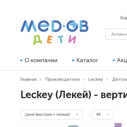
Ва
О компании
Каталог
Ак
Главная
Производители
Leckey
Детск
Технические средства
Leckey (Лекей) - вер
реабилитации для детей
Технические средства
реабилитации для взрослых
Цена (высокая > низкая)
48