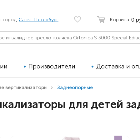
0 р
ш город:
Санкт-Петербург
Корзина:
ции
Производители
Доставка и оп
ие вертикализаторы
Заднеопорные
Автомобильные кресла
Аппараты
тикализаторы для детей 
Коляски для детей с ДЦП
Тренажё
Коляски для детей активного
Дополнит
типа
для дете
Детские вертикализаторы