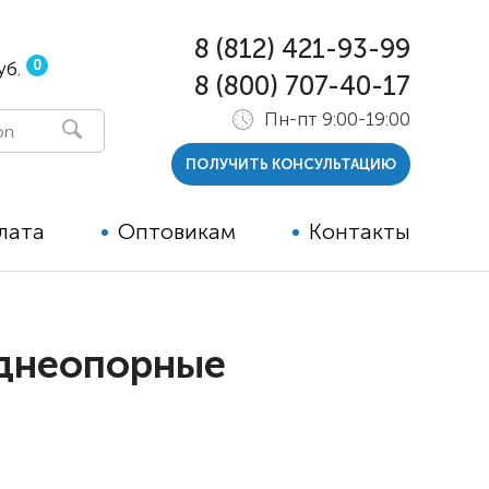
8 (812) 421-93-99
0
уб.
8 (800) 707-40-17
Пн-пт 9:00-19:00
ПОЛУЧИТЬ КОНСУЛЬТАЦИЮ
лата
Оптовикам
Контакты
 и тутора
заднеопорные
ры
ельные опции к ТСР
й