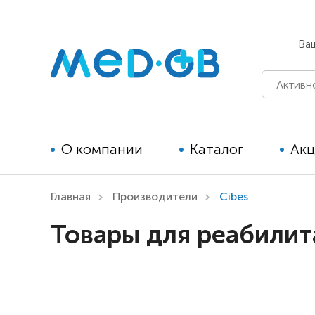
Ва
О компании
Каталог
Ак
Главная
Производители
Cibes
Технические средства
Товары для реабилит
реабилитации для детей
Технические средства
реабилитации для взрослых