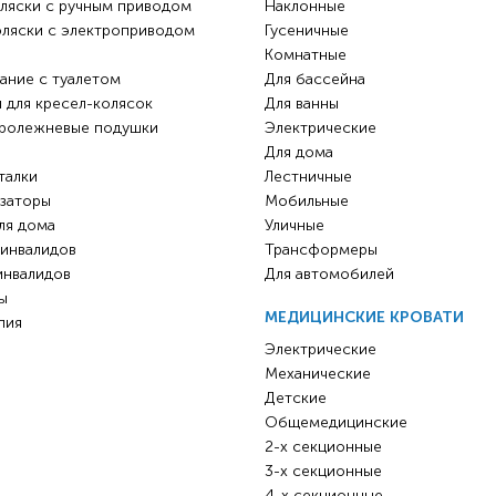
ляски с ручным приводом
Наклонные
оляски с электроприводом
Гусеничные
Комнатные
ание с туалетом
Для бассейна
 для кресел-колясок
Для ванны
ролежневые подушки
Электрические
Для дома
талки
Лестничные
заторы
Мобильные
ля дома
Уличные
 инвалидов
Трансформеры
инвалидов
Для автомобилей
ы
МЕДИЦИНСКИЕ КРОВАТИ
пия
Электрические
Механические
Детские
Общемедицинские
2-х секционные
3-х секционные
4-х секционные