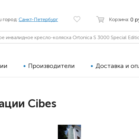
0 р
ш город:
Санкт-Петербург
Корзина:
ции
Производители
Доставка и оп
Автомобильные кресла
Аппараты
ации Cibes
Коляски для детей с ДЦП
Тренажё
Коляски для детей активного
Дополнит
типа
для дете
Детские вертикализаторы