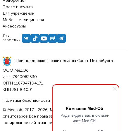
Недорогие
После инсульта
Для учреждений
Мебель медицинская
Аксессуары
Для
взрослых
При поддержке Правительства Санкт-Петербурга
ООО МедОб
ИНН 7840082530
ОГРН 1187847194171
КПП 781001001
Политика безопасности
Условия соглашения
Компания Med-Ob
© Med-ob, 2017 - 2026. Магазин инвалидных колясок и
Рады видеть вас в онлайн-
спецтоваров Все права защищены. Полное или частичное
чате Med-Ob!
копирование сайта запрещено.