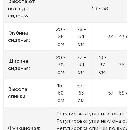
Высота от
пола до
53 - 58
сиденья:
20 -
28 -
Глубина
26
34
34 - 43 
сиденья:
см
см
20 -
27 -
30 -
Ширина
30
34
37
35 -
сиденья:
см
см
см
45 -
52 -
Высота
60
65
57 - 68 
спинки:
см
см
Регулировка угла наклона сп
Регулировка угла наклона си
Функционал:
Регулировка спинки по высо