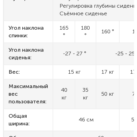
Регулировка глубины сидень
Съёмное сиденье
Угол наклона
165
180
160 °
1
спинки:
°
°
Угол наклона
-27 - 27 °
-25 - 25 
сиденья:
Вес:
15 кг
17 кг
17
Максимальный
40
35
вес
50 кг
7
кг
кг
пользователя:
Общая
46 см
55
ширина: