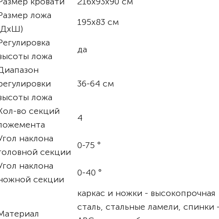
Размер кровати
216х93х90 см
Размер ложа
195х83 см
(ДхШ)
Регулировка
да
высоты ложа
Диапазон
регулировки
36-64 см
высоты ложа
Кол-во секций
4
ложемента
Угол наклона
0-75 °
головной секции
Угол наклона
0-40 °
ножной секции
каркас и ножки - высокопрочная
сталь, стальные ламели, спинки 
Материал