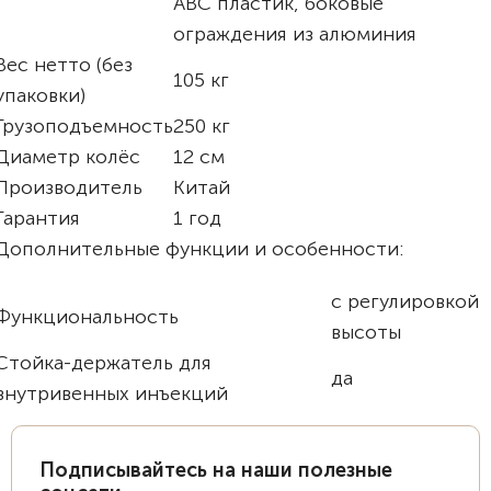
ABC пластик, боковые
ограждения из алюминия
Вес нетто (без
105 кг
упаковки)
Грузоподъемность
250 кг
Диаметр колёс
12 см
Производитель
Китай
Гарантия
1 год
Дополнительные функции и особенности:
с регулировкой
Функциональность
высоты
Стойка-держатель для
да
внутривенных инъекций
Подписывайтесь на наши полезные