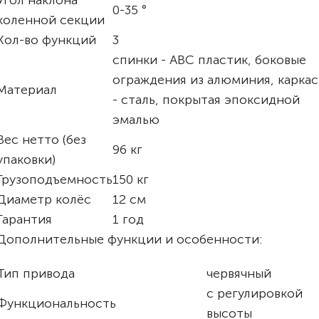
Угол наклона
0-35 °
коленной секции
Кол-во функций
3
спинки - ABC пластик, боковые
ограждения из алюминия, каркас
Материал
- сталь, покрытая эпоксидной
эмалью
Вес нетто (без
96 кг
упаковки)
Грузоподъемность
150 кг
Диаметр колёс
12 см
Гарантия
1 год
Дополнительные функции и особенности:
Тип привода
червячный
с регулировкой
Функциональность
высоты