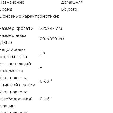
Назначение
домашняя
Бренд
Belberg
Основные характеристики:
Размер кровати
225x97 см
Размер ложа
201x890 см
(ДхШ)
Регулировка
да
высоты ложа
Кол-во секций
4
ложемента
Угол наклона
0-88 °
спинной секции
Угол наклона
тазобедренной
0-46 °
секции